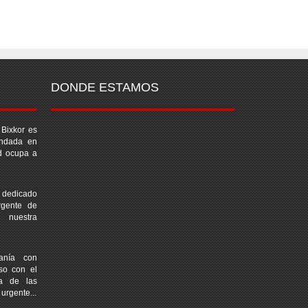
DONDE ESTAMOS
 Bixkor es
undada en
d ocupa a
 dedicado
rgente de
 nuestra
canía con
iso con el
na de las
urgente...