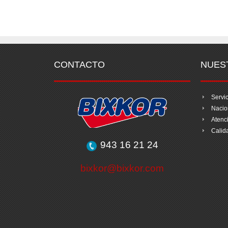
CONTACTO
NUES
Servic
Nacio
Atenc
Calid
943 16 21 24
bixkor@bixkor.com